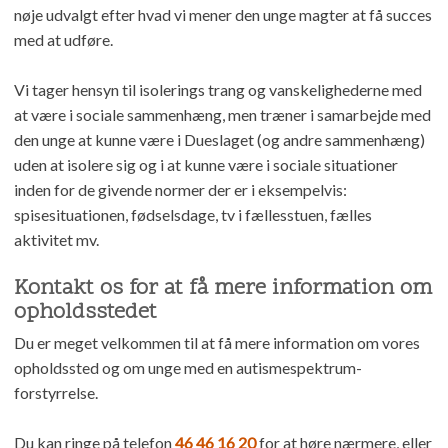
nøje udvalgt efter hvad vi mener den unge magter at få succes
med at udføre.
Vi tager hensyn til isolerings trang og vanskelighederne med
at være i sociale sammenhæng, men træner i samarbejde med
den unge at kunne være i Dueslaget (og andre sammenhæng)
uden at isolere sig og i at kunne være i sociale situationer
inden for de givende normer der er i eksempelvis:
spisesituationen, fødselsdage, tv i fællesstuen, fælles
aktivitet mv.
Kontakt os for at få mere information om
opholdsstedet
Du er meget velkommen til at få mere information om vores
opholdssted og om unge med en autismespektrum-
forstyrrelse.
Du kan ringe på telefon
46 46 16 20
for at høre nærmere, eller